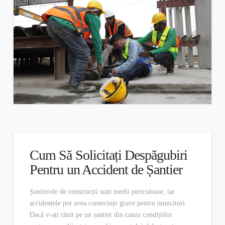
Cum Să Solicitați Despăgubiri
Pentru un Accident de Șantier
Șantierele de construcții sunt medii periculoase, iar
accidentele pot avea consecințe grave pentru muncitori.
Dacă v-ați rănit pe un șantier din cauza condițiilor