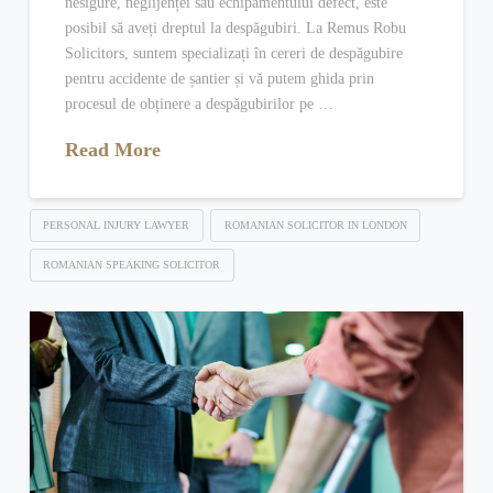
nesigure, neglijenței sau echipamentului defect, este
posibil să aveți dreptul la despăgubiri. La Remus Robu
Solicitors, suntem specializați în cereri de despăgubire
pentru accidente de șantier și vă putem ghida prin
procesul de obținere a despăgubirilor pe …
Read More
PERSONAL INJURY LAWYER
ROMANIAN SOLICITOR IN LONDON
ROMANIAN SPEAKING SOLICITOR